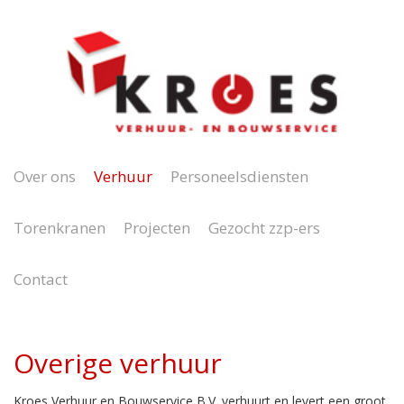
Over ons
Verhuur
Personeelsdiensten
Torenkranen
Projecten
Gezocht zzp-ers
Contact
Overige verhuur
Kroes Verhuur en Bouwservice B.V. verhuurt en levert een groot